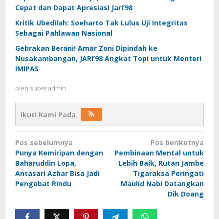
Cepat dan Dapat Apresiasi Jari’98
Kritik Ubedilah: Soeharto Tak Lulus Uji Integritas
Sebagai Pahlawan Nasional
Gebrakan Berani! Amar Zoni Dipindah ke
Nusakambangan, JARI’98 Angkat Topi untuk Menteri
IMIPAS
oleh
superadmin
Ikuti Kami Pada
Navigasi
Pos sebelumnya
Pos berikutnya
pos
Punya Kemiripan dengan
Pembinaan Mental untuk
Baharuddin Lopa,
Lebih Baik, Rutan Jambe
Antasari Azhar Bisa Jadi
Tigaraksa Peringati
Pengobat Rindu
Maulid Nabi Datangkan
Dik Doang