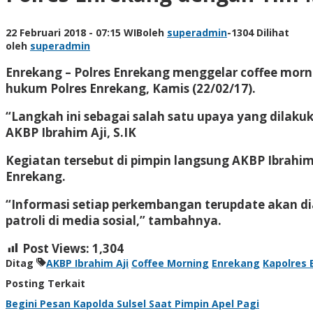
22 Februari 2018 - 07:15 WIB
oleh
superadmin
-
1304 Dilihat
oleh
superadmin
Enrekang – Polres Enrekang menggelar coffee morn
hukum Polres Enrekang, Kamis (22/02/17).
“Langkah ini sebagai salah satu upaya yang dilak
AKBP Ibrahim Aji, S.IK
Kegiatan tersebut di pimpin langsung AKBP Ibrahim A
Enrekang.
“Informasi setiap perkembangan terupdate akan di
patroli di media sosial,” tambahnya.
Post Views:
1,304
Ditag
AKBP Ibrahim Aji
Coffee Morning
Enrekang
Kapolres 
Posting Terkait
Begini Pesan Kapolda Sulsel Saat Pimpin Apel Pagi