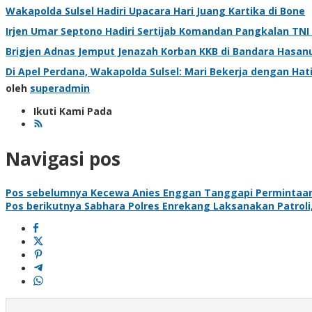
Wakapolda Sulsel Hadiri Upacara Hari Juang Kartika di Bone
Irjen Umar Septono Hadiri Sertijab Komandan Pangkalan TNI 
Brigjen Adnas Jemput Jenazah Korban KKB di Bandara Hasan
Di Apel Perdana, Wakapolda Sulsel: Mari Bekerja dengan Hat
oleh
superadmin
Ikuti Kami Pada
Navigasi pos
Pos sebelumnya
Kecewa Anies Enggan Tanggapi Permintaan R
Pos berikutnya
Sabhara Polres Enrekang Laksanakan Patroli