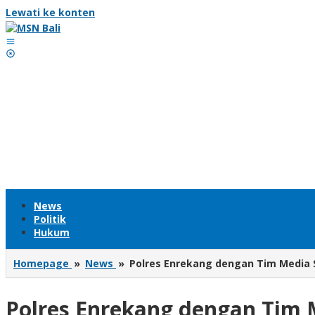
Lewati ke konten
News
Politik
Hukum
Homepage
»
News
»
Polres Enrekang dengan Tim Media So
Polres Enrekang dengan Tim M