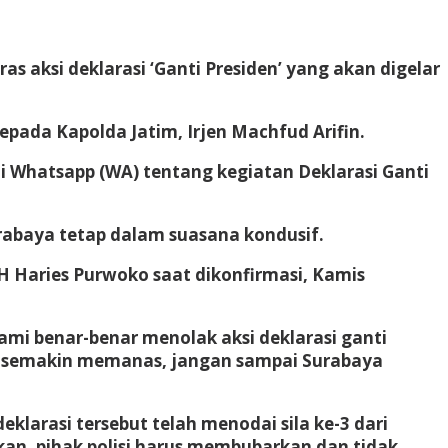
aksi deklarasi ‘Ganti Presiden’ yang akan digelar
epada Kapolda Jatim, Irjen Machfud Arifin.
 Whatsapp (WA) tentang kegiatan Deklarasi Ganti
rabaya tetap dalam suasana kondusif.
H Haries Purwoko saat dikonfirmasi, Kamis
ami benar-benar menolak aksi deklarasi ganti
ini semakin memanas, jangan sampai Surabaya
larasi tersebut telah menodai sila ke-3 dari
kan, pihak polisi harus membubarkan dan tidak