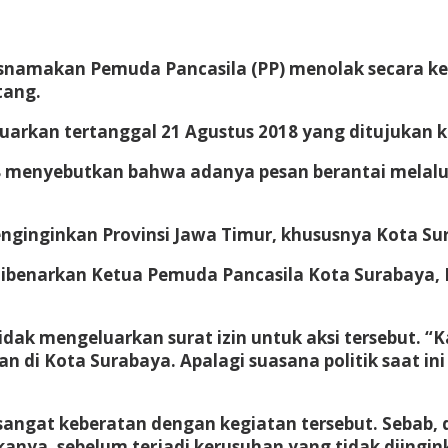
amakan Pemuda Pancasila (PP) menolak secara keras 
tang.
luarkan tertanggal 21 Agustus 2018 yang ditujukan k
8 menyebutkan bahwa adanya pesan berantai melalui
nginginkan Provinsi Jawa Timur, khususnya Kota Su
 dibenarkan Ketua Pemuda Pancasila Kota Surabaya, 
dak mengeluarkan surat izin untuk aksi tersebut. “K
n di Kota Surabaya. Apalagi suasana politik saat 
ngat keberatan dengan kegiatan tersebut. Sebab, dek
anya, sebelum terjadi kerusuhan yang tidak diingin