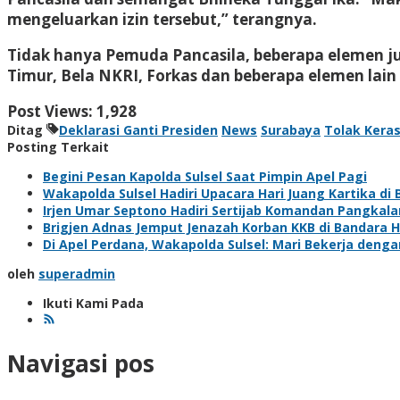
mengeluarkan izin tersebut,” terangnya.
Tidak hanya Pemuda Pancasila, beberapa elemen ju
Timur, Bela NKRI, Forkas dan beberapa elemen la
Post Views:
1,928
Ditag
Deklarasi Ganti Presiden
News
Surabaya
Tolak Kera
Posting Terkait
Begini Pesan Kapolda Sulsel Saat Pimpin Apel Pagi
Wakapolda Sulsel Hadiri Upacara Hari Juang Kartika di
Irjen Umar Septono Hadiri Sertijab Komandan Pangkala
Brigjen Adnas Jemput Jenazah Korban KKB di Bandara 
Di Apel Perdana, Wakapolda Sulsel: Mari Bekerja denga
oleh
superadmin
Ikuti Kami Pada
Navigasi pos