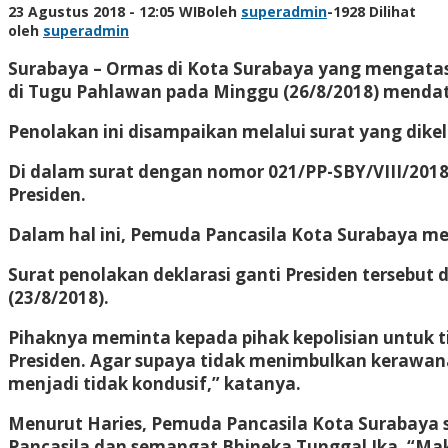
23 Agustus 2018 - 12:05 WIB
oleh
superadmin
-
1928 Dilihat
oleh
superadmin
Surabaya – Ormas di Kota Surabaya yang mengatasn
di Tugu Pahlawan pada Minggu (26/8/2018) menda
Penolakan ini disampaikan melalui surat yang dike
Di dalam surat dengan nomor 021/PP-SBY/VIII/201
Presiden.
Dalam hal ini, Pemuda Pancasila Kota Surabaya me
Surat penolakan deklarasi ganti Presiden tersebut
(23/8/2018).
Pihaknya meminta kepada pihak kepolisian untuk ti
Presiden. Agar supaya tidak menimbulkan kerawana
menjadi tidak kondusif,” katanya.
Menurut Haries, Pemuda Pancasila Kota Surabaya sa
Pancasila dan semangat Bhineka Tunggal Ika. “Mak