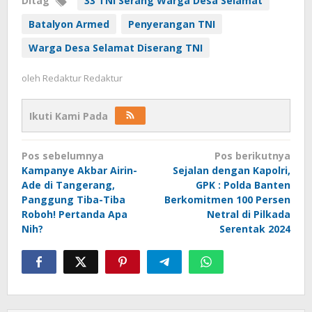
Ditag
33 TNI Serang Warga Desa Selamat
Batalyon Armed
Penyerangan TNI
Warga Desa Selamat Diserang TNI
oleh
Redaktur Redaktur
Ikuti Kami Pada
Navigasi
Pos sebelumnya
Pos berikutnya
pos
Kampanye Akbar Airin-
Sejalan dengan Kapolri,
Ade di Tangerang,
GPK : Polda Banten
Panggung Tiba-Tiba
Berkomitmen 100 Persen
Roboh! Pertanda Apa
Netral di Pilkada
Nih?
Serentak 2024