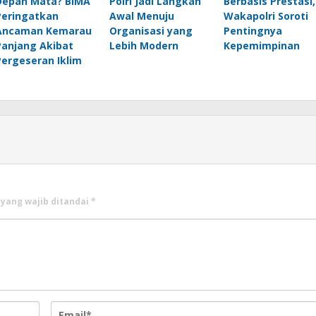
Depan Mata? BIMA
Polri Jadi Langkah
Berbasis Prestasi,
Peringatkan
Awal Menuju
Wakapolri Soroti
Ancaman Kemarau
Organisasi yang
Pentingnya
Panjang Akibat
Lebih Modern
Kepemimpinan
Pergeseran Iklim
 yang wajib ditandai
*