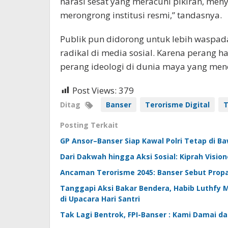
narasi sesat yang meracuni pikiran, men
merongrong institusi resmi,” tandasnya.
Publik pun didorong untuk lebih waspada,
radikal di media sosial. Karena perang ha
perang ideologi di dunia maya yang mene
Post Views:
379
Ditag
Banser
Terorisme Digital
T
Posting Terkait
GP Ansor–Banser Siap Kawal Polri Tetap di B
Dari Dakwah hingga Aksi Sosial: Kiprah Visi
Ancaman Terorisme 2045: Banser Sebut Prop
Tanggapi Aksi Bakar Bendera, Habib Luthfy 
di Upacara Hari Santri
Tak Lagi Bentrok, FPI-Banser : Kami Damai da