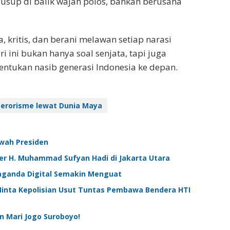
yusup di balik wajah polos, bahkan berusaha
 kritis, dan berani melawan setiap narasi
ri ini bukan hanya soal senjata, tapi juga
ntukan nasib generasi Indonesia ke depan.
erorisme lewat Dunia Maya
awah Presiden
oner H. Muhammad Sufyan Hadi di Jakarta Utara
aganda Digital Semakin Menguat
Minta Kepolisian Usut Tuntas Pembawa Bendera HTI
n Mari Jogo Suroboyo!