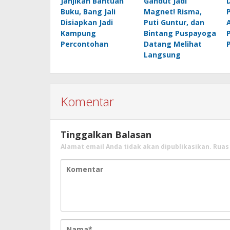
Janjikan Bantuan
Gandut Jadi
Buku, Bang Jali
Magnet! Risma,
Disiapkan Jadi
Puti Guntur, dan
Kampung
Bintang Puspayoga
Percontohan
Datang Melihat
Langsung
Komentar
Tinggalkan Balasan
Alamat email Anda tidak akan dipublikasikan.
Ruas