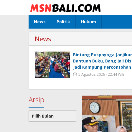
Lewati
ke
konten
News
Politik
Hukum
News
Bintang Puspayoga Janjika
Bantuan Buku, Bang Jali Di
Jadi Kampung Percontohan
5 Agustus 2026 - 22:44 WIB
Arsip
Arsip