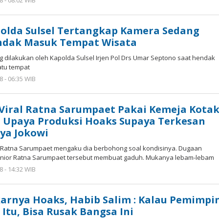
8 - 08:02 WIB
oleh
superadmin
apolda Sulsel Tertangkap Kamera Sedang
endak Masuk Tempat Wisata
ang dilakukan oleh Kapolda Sulsel Irjen Pol Drs Umar Septono saat hendak
atu tempat
8 - 06:35 WIB
oleh
superadmin
Viral Ratna Sarumpaet Pakai Kemeja Kotak
: Upaya Produksi Hoaks Supaya Terkesan
ya Jokowi
ni Ratna Sarumpaet mengaku dia berbohong soal kondisinya. Dugaan
enior Ratna Sarumpaet tersebut membuat gaduh. Mukanya lebam-lebam
8 - 14:32 WIB
oleh
superadmin
arnya Hoaks, Habib Salim : Kalau Pemimpi
Itu, Bisa Rusak Bangsa Ini