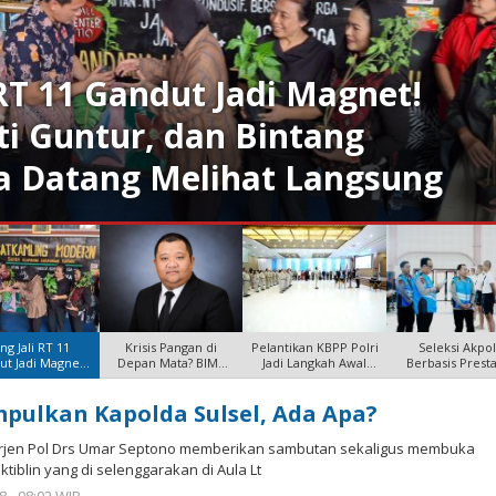
 RT 11 Gandut Jadi Magnet!
ti Guntur, dan Bintang
a Datang Melihat Langsung
ng Jali RT 11
Krisis Pangan di
Pelantikan KBPP Polri
Seleksi Akpo
t Jadi Magnet!
Depan Mata? BIMA
Jadi Langkah Awal
Berbasis Presta
Risma, Pu
Peringatkan
Menuj
Wakapolri So
mpulkan Kapolda Sulsel, Ada Apa?
l Irjen Pol Drs Umar Septono memberikan sambutan sekaligus membuka
tiblin yang di selenggarakan di Aula Lt