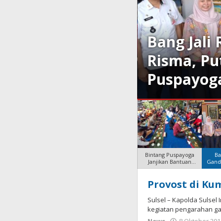
jikan Bantuan
Bang Jali
kan Jadi Kampung
Risma, Pu
Puspayog
Bintang Puspayoga
Ba
Janjikan Bantuan
Gandu
Buku, Bang
Provost di Ku
MSN
Bali
Sulsel – Kapolda Sulse
kegiatan pengarahan gak