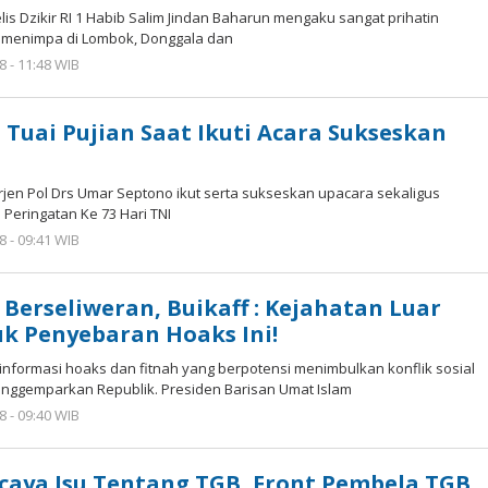
lis Dzikir RI 1 Habib Salim Jindan Baharun mengaku sangat prihatin
 menimpa di Lombok, Donggala dan
8 - 11:48 WIB
oleh
superadmin
 Tuai Pujian Saat Ikuti Acara Sukseskan
 Irjen Pol Drs Umar Septono ikut serta sukseskan upacara sekaligus
Peringatan Ke 73 Hari TNI
8 - 09:41 WIB
oleh
superadmin
Berseliweran, Buikaff : Kejahatan Luar
k Penyebaran Hoaks Ini!
, informasi hoaks dan fitnah yang berpotensi menimbulkan konflik sosial
nggemparkan Republik. Presiden Barisan Umat Islam
8 - 09:40 WIB
oleh
superadmin
caya Isu Tentang TGB, Front Pembela TGB