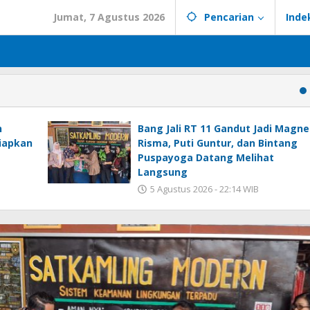
Jumat, 7 Agustus 2026
Pencarian
Inde
n
Bang Jali RT 11 Gandut Jadi Magne
siapkan
Risma, Puti Guntur, dan Bintang
Puspayoga Datang Melihat
Langsung
5 Agustus 2026 - 22:14 WIB