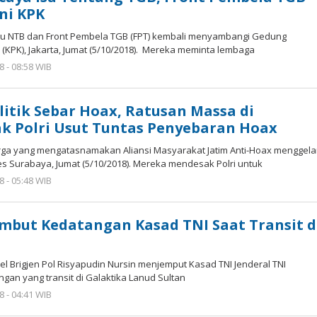
ni KPK
tau NTB dan Front Pembela TGB (FPT) kembali menyambangi Gedung
KPK), Jakarta, Jumat (5/10/2018). Mereka meminta lembaga
8 - 08:58 WIB
oleh
superadmin
litik Sebar Hoax, Ratusan Massa di
k Polri Usut Tuntas Penyebaran Hoax
ga yang mengatasnamakan Aliansi Masyarakat Jatim Anti-Hoax menggela
es Surabaya, Jumat (5/10/2018). Mereka mendesak Polri untuk
8 - 05:48 WIB
oleh
superadmin
but Kedatangan Kasad TNI Saat Transit d
el Brigjen Pol Risyapudin Nursin menjemput Kasad TNI Jenderal TNI
an yang transit di Galaktika Lanud Sultan
8 - 04:41 WIB
oleh
superadmin