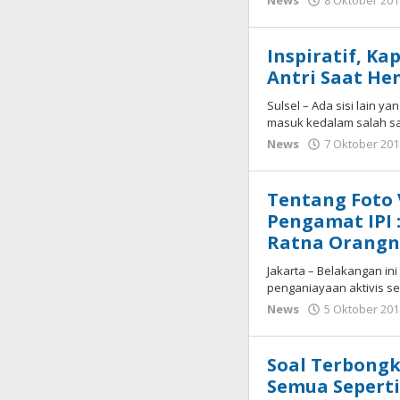
News
8 Oktober 201
Inspiratif, K
Antri Saat H
Sulsel – Ada sisi lain y
masuk kedalam salah s
News
7 Oktober 201
Tentang Foto 
Pengamat IPI 
Ratna Orangn
Jakarta – Belakangan i
penganiayaan aktivis s
News
5 Oktober 201
Soal Terbongk
Semua Seperti 