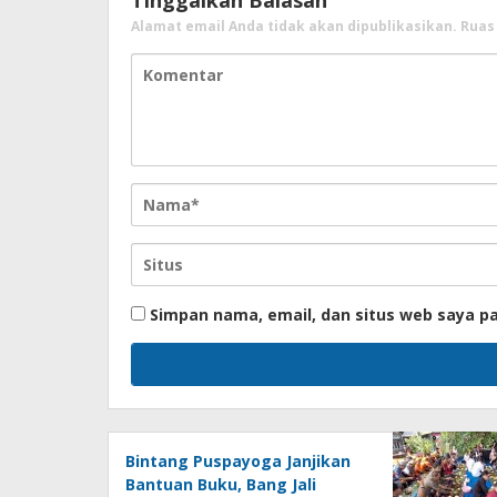
Tinggalkan Balasan
Alamat email Anda tidak akan dipublikasikan.
Ruas
Simpan nama, email, dan situs web saya p
Bintang Puspayoga Janjikan
Bantuan Buku, Bang Jali