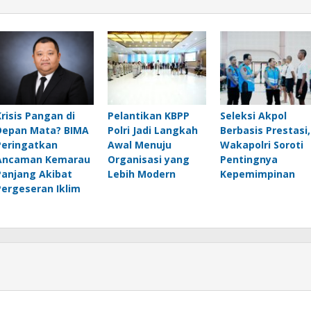
Krisis Pangan di
Pelantikan KBPP
Seleksi Akpol
Depan Mata? BIMA
Polri Jadi Langkah
Berbasis Prestasi,
Peringatkan
Awal Menuju
Wakapolri Soroti
Ancaman Kemarau
Organisasi yang
Pentingnya
Panjang Akibat
Lebih Modern
Kepemimpinan
Pergeseran Iklim