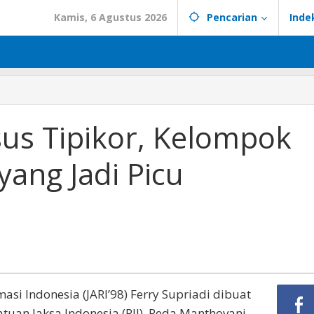
Kamis, 6 Agustus 2026
Pencarian
Inde
s Tipikor, Kelompok
yang Jadi Picu
masi Indonesia (JARI’98) Ferry Supriadi dibuat
uan Jaksa Indonesia (PJI), Reda Manthovani