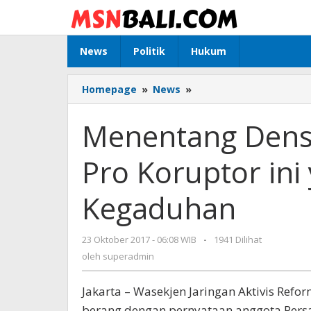
Lewati
ke
konten
News
Politik
Hukum
Homepage
»
News
»
Menentang
Densus
Tipikor,
Menentang Densu
Kelompok
Pro
Pro Koruptor ini 
Koruptor
ini
yang
Kegaduhan
Jadi
Picu
Kegaduhan
23 Oktober 2017 - 06:08 WIB
oleh
-
1941 Dilihat
superadmin
oleh
superadmin
Jakarta – Wasekjen Jaringan Aktivis Refor
berang dengan pernyataan anggota Persat