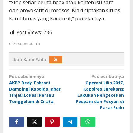
“Stop sebar berita hoax atau konten isu sara
dan provokatif di medsos. Mari ciptakan situasi
kamtibmas yang kondusif,” pungkasnya.
Post Views:
736
oleh
superadmin
Ikuti Kami Pada
Navigasi
Pos sebelumnya
Pos berikutnya
pos
AKBP Dedy Tabrani
Operasi Lilin 2017,
Dampingi Kapolda Jabar
Kapolres Enrekang
Tinjau Lokasi Perahu
Lakukan Pengecekan
Tenggelam di Cirata
Pospam dan Posyan di
Pasar Sudu