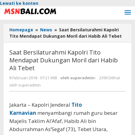
Lewati ke konten
Homepage
»
News
»
Saat Bersilaturahmi Kapolri
Tito Mendapat Dukungan Moril dari Habib Ali Tebet
Saat Bersilaturahmi Kapolri Tito
Mendapat Dukungan Moril dari Habib
Ali Tebet
8 Februari 2018 - 07:21 WIB
oleh
superadmin
-
2399 Dilihat
oleh
superadmin
Jakarta – Kapolri Jenderal
Tito
Karnavian
menyambangi rumah guru besar
Majelis Taklim Al’Afaf, Habib Ali bin
Abdurrahman As’Segaf (73), Tebet Utara,