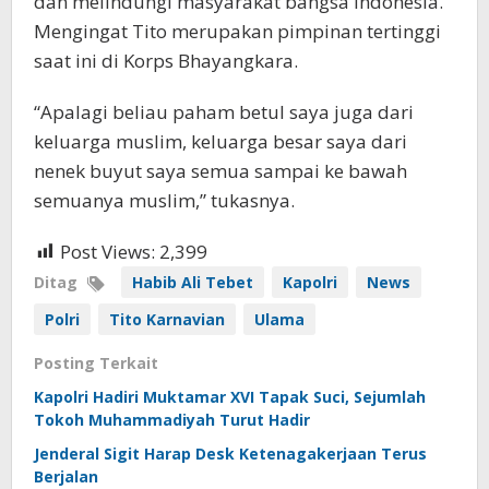
dan melindungi masyarakat bangsa Indonesia.
Mengingat Tito merupakan pimpinan tertinggi
saat ini di Korps Bhayangkara.
“Apalagi beliau paham betul saya juga dari
keluarga muslim, keluarga besar saya dari
nenek buyut saya semua sampai ke bawah
semuanya muslim,” tukasnya.
Post Views:
2,399
Ditag
Habib Ali Tebet
Kapolri
News
Polri
Tito Karnavian
Ulama
Posting Terkait
Kapolri Hadiri Muktamar XVI Tapak Suci, Sejumlah
Tokoh Muhammadiyah Turut Hadir
Jenderal Sigit Harap Desk Ketenagakerjaan Terus
Berjalan