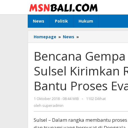
Lewati
ke
konten
News
Politik
Hukum
Homepage
»
News
»
Bencana
Gempa
Tsunami
Bencana Gempa 
Palu,
Kapolda
Sulsel Kirimkan 
Sulsel
Kirimkan
Ratusan
Bantu Proses Ev
Personel
untuk
Bantu
1 Oktober 2018 - 08:44 WIB
oleh
-
1102 Dilihat
Proses
superadmin
oleh
superadmin
Evakuasi
Sulsel – Dalam rangka membantu proses
dan tsunami yang berpusat di Donggala, S