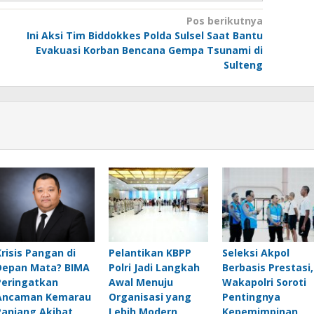
Pos berikutnya
Ini Aksi Tim Biddokkes Polda Sulsel Saat Bantu
Evakuasi Korban Bencana Gempa Tsunami di
Sulteng
Krisis Pangan di
Pelantikan KBPP
Seleksi Akpol
Depan Mata? BIMA
Polri Jadi Langkah
Berbasis Prestasi,
Peringatkan
Awal Menuju
Wakapolri Soroti
Ancaman Kemarau
Organisasi yang
Pentingnya
Panjang Akibat
Lebih Modern
Kepemimpinan