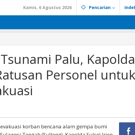
Kamis, 6 Agustus 2026
Pencarian
Inde
Tsunami Palu, Kapolda
Ratusan Personel untu
akuasi
 evakuasi korban bencana alam gempa bumi
ulawesi Tengah (Sulteng), Kapolda Sulsel Irjen