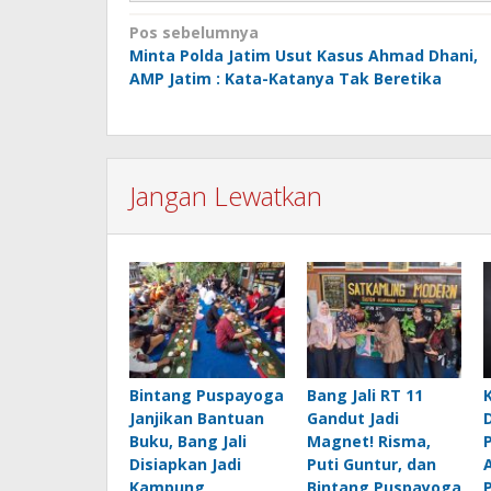
Navigasi
Pos sebelumnya
Minta Polda Jatim Usut Kasus Ahmad Dhani,
pos
AMP Jatim : Kata-Katanya Tak Beretika
Jangan Lewatkan
Bintang Puspayoga
Bang Jali RT 11
Janjikan Bantuan
Gandut Jadi
Buku, Bang Jali
Magnet! Risma,
Disiapkan Jadi
Puti Guntur, dan
Kampung
Bintang Puspayoga