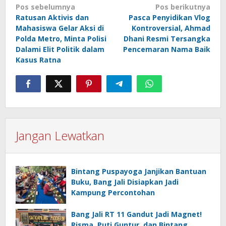
Navigasi
Pos sebelumnya
Pos berikutnya
pos
Ratusan Aktivis dan
Pasca Penyidikan Vlog
Mahasiswa Gelar Aksi di
Kontroversial, Ahmad
Polda Metro, Minta Polisi
Dhani Resmi Tersangka
Dalami Elit Politik dalam
Pencemaran Nama Baik
Kasus Ratna
Jangan Lewatkan
Bintang Puspayoga Janjikan Bantuan
Buku, Bang Jali Disiapkan Jadi
Kampung Percontohan
Bang Jali RT 11 Gandut Jadi Magnet!
Risma, Puti Guntur, dan Bintang