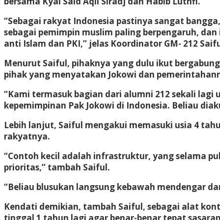
bersama Kyai Said Aqil Siradj dan Habib Luthfi.
“Sebagai rakyat Indonesia pastinya sangat bangga
sebagai pemimpin muslim paling berpengaruh, dan 
anti Islam dan PKI,” jelas Koordinator GM- 212 Saiful
Menurut Saiful, pihaknya yang dulu ikut bergabun
pihak yang menyatakan Jokowi dan pemerintahann
“Kami termasuk bagian dari alumni 212 sekali lag
kepemimpinan Pak Jokowi di Indonesia. Beliau di
Lebih lanjut, Saiful mengakui memasuki usia 4 ta
rakyatnya.
“Contoh kecil adalah infrastruktur, yang selama p
prioritas,” tambah Saiful.
“Beliau blusukan langsung kebawah mendengar dan m
Kendati demikian, tambah Saiful, sebagai alat kon
tinggal 1 tahun lagi agar benar-benar tepat sasaran