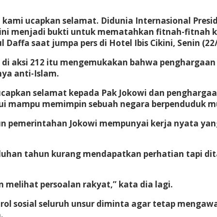
, kami ucapkan selamat. Didunia Internasional Pres
ini menjadi bukti untuk mematahkan fitnah-fitnah 
 Daffa saat jumpa pers di Hotel Ibis Cikini, Senin (22
g di aksi 212 itu mengemukakan bahwa penghargaan 
ya anti-Islam.
i ucapkan selamat kepada Pak Jokowi dan pengharga
akui mampu memimpin sebuah negara berpenduduk mus
hun pemerintahan Jokowi mempunyai kerja nyata yan
uluhan tahun kurang mendapatkan perhatian tapi dit
elihat persoalan rakyat,” kata dia lagi.
trol sosial seluruh unsur diminta agar tetap menga
.