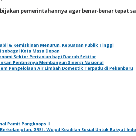
ebijakan pemerintahannya agar benar-benar tepat sa
abil & Kemiskinan Menurun, Kepuasan Publik Tinggi
N sebagai Kota Masa Depan
nomi Sektor Pertanian bagi Daerah Sekitar
kankan Pentingnya Membangun Sinergi Nasional
stem Pengelolaan Air Limbah Domestik Terpadu di Pekanbaru
nal Pamit Pangkoops II
rkelanjutan, GRSI : Wujud Keadilan Sosial Untuk Rakyat Ind