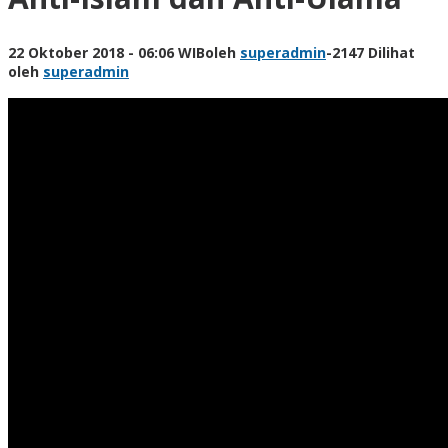
22 Oktober 2018 - 06:06 WIB
oleh
superadmin
-
2147 Dilihat
oleh
superadmin