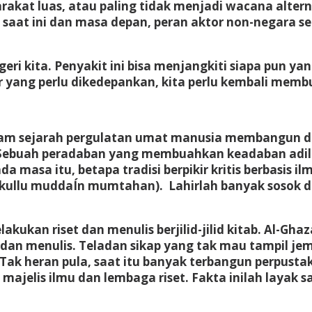
akat luas, atau paling tidak menjadi wacana alterna
 saat ini dan masa depan, peran aktor non-negara se
eri kita. Penyakit ini bisa menjangkiti siapa pun 
ar yang perlu dikedepankan, kita perlu kembali memb
dalam sejarah pergulatan umat manusia membangun d
 Sebuah peradaban yang membuahkan keadaban adiluh
 masa itu, betapa tradisi berpikir kritis berbasis
(kullu muddaÍn mumtahan). Lahirlah banyak sosok dal
lakukan riset dan menulis berjilid-jilid kitab. Al-G
dan menulis. Teladan sikap yang tak mau tampil je
. Tak heran pula, saat itu banyak terbangun perpust
jelis ilmu dan lembaga riset. Fakta inilah layak sa