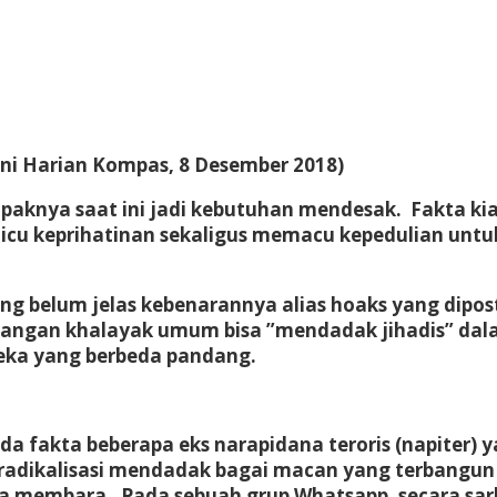
ni Harian Kompas, 8 Desember 2018)
knya saat ini jadi kebutuhan mendesak. Fakta ki
memicu keprihatinan sekaligus memacu kepedulian un
ng belum jelas kebenarannya alias hoaks yang dipos
t kalangan khalayak umum bisa ”mendadak jihadis” dal
eka yang berbeda pandang.
ada fakta beberapa eks narapidana teroris (napiter
dikalisasi mendadak bagai macan yang terbangun da
a membara. Pada sebuah grup Whatsapp, secara sar