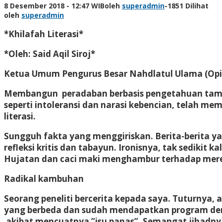
8 Desember 2018 - 12:47 WIB
oleh
superadmin
-
1851 Dilihat
oleh
superadmin
*Khilafah Literasi*
*Oleh: Said Aqil Siroj*
Ketua Umum Pengurus Besar Nahdlatul Ulama (Opi
Membangun peradaban berbasis pengetahuan tampa
seperti intoleransi dan narasi kebencian, telah 
literasi.
Sungguh fakta yang menggiriskan. Berita-berita ya
refleksi kritis dan tabayun. Ironisnya, tak sediki
Hujatan dan caci maki menghambur terhadap mer
Radikal kambuhan
Seorang peneliti bercerita kepada saya. Tuturnya, 
yang berbeda dan sudah mendapatkan program dera
akibat mencuatnya ”isu panas”. Semangat jihadny