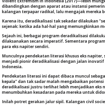
Violent Extremism in Indonesia (2017)—lebih mung
dibandingkan dengan aparat atau instansi pemerin
kalangan terpapar radikal, lalu mengajak mereka
Karena itu, deradikalisasi tak sekadar dilakukan ”s
sejenak: ketika ada hal-hal yang memungkinkan me
Sejauh ini, berbagai program deradikalisasi dilaku
dilaksanakan secara imperatif. Sementara program 
para eks napiter sendiri.
Munculnya pendekatan literasi khusus eks napiter,
menjadi pionir deradikalisasi dengan jalan inova
Indonesia.
Pendekatan literasi ini dapat dibaca muncul sebaga
kepala” dan tak sadar malah mengabaikan potensi e
deradikalisasi justru terlihat lebih menjadikan ek
menumbuhkan kesadaran pada mereka untuk didoro
Inilah potret gerakan jalur sipil. Kalangan civil 