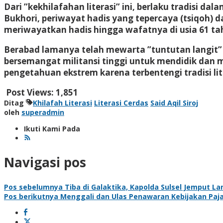
Dari ”kekhilafahan literasi” ini, berlaku tradisi d
Bukhori, periwayat hadis yang tepercaya (tsiqoh
meriwayatkan hadis hingga wafatnya di usia 61 t
Berabad lamanya telah mewarta ”tuntutan langit” a
bersemangat militansi tinggi untuk mendidik dan 
pengetahuan ekstrem karena terbentengi tradisi lit
Post Views:
1,851
Ditag
Khilafah Literasi
Literasi Cerdas
Said Aqil Siroj
oleh
superadmin
Ikuti Kami Pada
Navigasi pos
Pos sebelumnya
Tiba di Galaktika, Kapolda Sulsel Jemput L
Pos berikutnya
Menggali dan Ulas Penawaran Kebijakan Paj