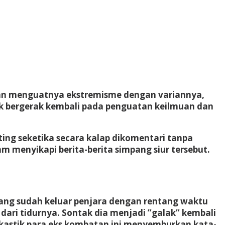
an menguatnya ekstremisme dengan variannya,
tuk bergerak kembali pada penguatan keilmuan dan
ting seketika secara kalap dikomentari tanpa
am menyikapi berita-berita simpang siur tersebut.
) yang sudah keluar penjara dengan rentang waktu
ri tidurnya. Sontak dia menjadi ”galak” kembali
kastik para eks kombatan ini menyemburkan kata-