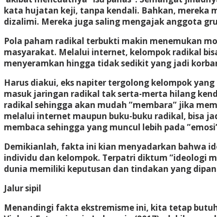
kata hujatan keji, tanpa kendali. Bahkan, mereka
dizalimi. Mereka juga saling mengajak anggota gr
Pola paham radikal terbukti makin menemukan momen
masyarakat. Melalui internet, kelompok radikal b
menyeramkan hingga tidak sedikit yang jadi korban.
Harus diakui, eks napiter tergolong kelompok yang
masuk jaringan radikal tak serta-merta hilang ken
radikal sehingga akan mudah ”membara” jika memba
melalui internet maupun buku-buku radikal, bisa ja
membaca sehingga yang muncul lebih pada ”emosi” 
Demikianlah, fakta ini kian menyadarkan bahwa id
individu dan kelompok. Terpatri diktum ”ideologi
dunia memiliki keputusan dan tindakan yang dipa
Jalur sipil
Menandingi fakta ekstremisme ini, kita tetap butuh