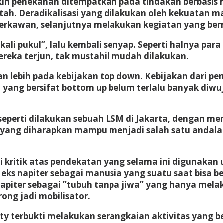
kin penekanan ditempatkan pada tindakan berbasis 
tah. Deradikalisasi yang dilakukan oleh kekuatan m
 berkawan, selanjutnya melakukan kegiatan yang be
ekali pukul”, lalu kembali senyap. Seperti halnya par
reka terjun, tak mustahil mudah dilakukan.
kan lebih pada kebijakan top down. Kebijakan dari p
yang bersifat bottom up belum terlalu banyak diwuj
 seperti dilakukan sebuah LSM di Jakarta, dengan 
tif yang diharapkan mampu menjadi salah satu andal
i kritik atas pendekatan yang selama ini digunakan 
ks napiter sebagai manusia yang suatu saat bisa be
s napiter sebagai ”tubuh tanpa jiwa” yang hanya mela
ng jadi mobilisator.
society terbukti melakukan serangkaian aktivitas yan