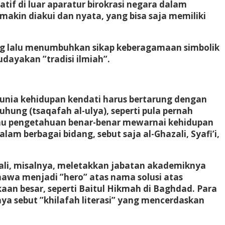
tif di luar aparatur birokrasi negara dalam
makin diakui dan nyata, yang bisa saja memiliki
yang lalu menumbuhkan sikap keberagamaan simbolik
udayakan ”tradisi ilmiah”.
unia kehidupan kendati harus bertarung dengan
ung (tsaqafah al-ulya), seperti pula pernah
 ilmu pengetahuan benar-benar mewarnai kehidupan
am berbagai bidang, sebut saja al-Ghazali, Syafi’i,
hazali, misalnya, meletakkan jabatan akademiknya
mawa menjadi ”hero” atas nama solusi atas
akaan besar, seperti Baitul Hikmah di Baghdad. Para
ya sebut ”khilafah literasi” yang mencerdaskan