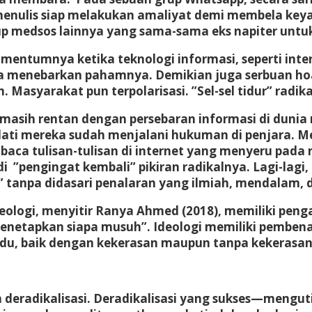
 menulis siap melakukan amaliyat demi membela key
up medsos lainnya yang sama-sama eks napiter untuk
tumnya ketika teknologi informasi, seperti intern
isa menebarkan pahamnya. Demikian juga serbuan h
 Masyarakat pun terpolarisasi. ”Sel-sel tidur” radi
 masih rentan dengan persebaran informasi di dunia
dati mereka sudah menjalani hukuman di penjara. Mer
ca tulisan-tulisan di internet yang menyeru pada r
di ”pengingat kembali” pikiran radikalnya. Lagi-lagi
tanpa didasari penalaran yang ilmiah, mendalam, da
eologi, menyitir Ranya Ahmed (2018), memiliki pen
 menetapkan siapa musuh”. Ideologi memiliki pemben
ndu, baik dengan kekerasan maupun tanpa kekerasan
 deradikalisasi. Deradikalisasi yang sukses—menguti