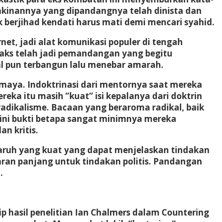
akinannya yang dipandangnya telah dinista dan
 berjihad kendati harus mati demi mencari syahid.
et, jadi alat komunikasi populer di tengah
oaks telah jadi pemandangan yang begitu
kal pun terbangun lalu menebar amarah.
 maya. Indoktrinasi dari mentornya saat mereka
eka itu masih ”kuat” isi kepalanya dari doktrin
adikalisme. Bacaan yang beraroma radikal, baik
, ini bukti betapa sangat minimnya mereka
n kritis.
garuh yang kuat yang dapat menjelaskan tindakan
aran panjang untuk tindakan politis. Pandangan
.
p hasil penelitian Ian Chalmers dalam Countering