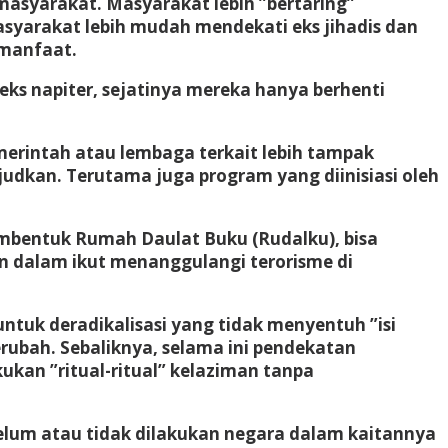
masyarakat. Masyarakat lebih ”bertaring”
asyarakat lebih mudah mendekati eks jihadis dan
rmanfaat.
a eks napiter, sejatinya mereka hanya berhenti
emerintah atau lembaga terkait lebih tampak
udkan. Terutama juga program yang diinisiasi oleh
membentuk Rumah Daulat Buku (Rudalku), bisa
an dalam ikut menanggulangi terorisme di
untuk deradikalisasi yang tidak menyentuh ”isi
rubah. Sebaliknya, selama ini pendekatan
kukan ”ritual-ritual” kelaziman tanpa
g belum atau tidak dilakukan negara dalam kaitannya