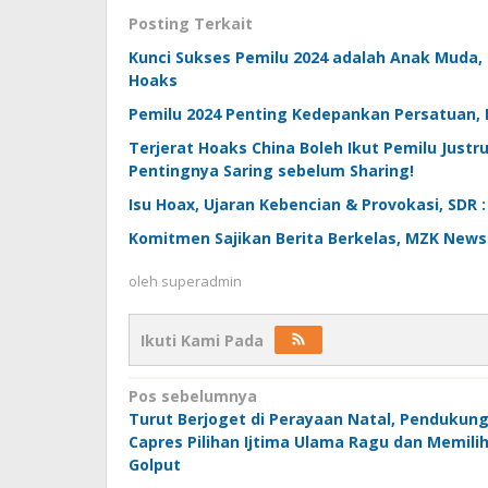
Posting Terkait
Kunci Sukses Pemilu 2024 adalah Anak Muda
Hoaks
Pemilu 2024 Penting Kedepankan Persatuan,
Terjerat Hoaks China Boleh Ikut Pemilu Justr
Pentingnya Saring sebelum Sharing!
Isu Hoax, Ujaran Kebencian & Provokasi, SDR 
Komitmen Sajikan Berita Berkelas, MZK News 
oleh
superadmin
Ikuti Kami Pada
Navigasi
Pos sebelumnya
Turut Berjoget di Perayaan Natal, Pendukun
pos
Capres Pilihan Ijtima Ulama Ragu dan Memili
Golput