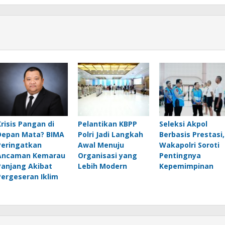
Krisis Pangan di
Pelantikan KBPP
Seleksi Akpol
Depan Mata? BIMA
Polri Jadi Langkah
Berbasis Prestasi,
Peringatkan
Awal Menuju
Wakapolri Soroti
Ancaman Kemarau
Organisasi yang
Pentingnya
Panjang Akibat
Lebih Modern
Kepemimpinan
Pergeseran Iklim