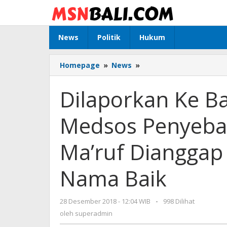
Lewati
ke
konten
News
Politik
Hukum
Homepage
»
News
»
Dilaporkan
Ke
Bareskrim
Dilaporkan Ke Ba
Polri,
Akun
Medsos Penyeba
Medsos
Penyebar
Hoaks
Ma’ruf Diangga
Cawapres
Ma'ruf
Nama Baik
Dianggap
Lakukan
Pencemaran
28 Desember 2018 - 12:04 WIB
oleh
-
998 Dilihat
Nama
superadmin
oleh
superadmin
Baik