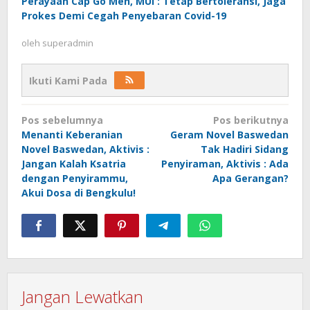
Perayaan Cap Go Meh, MUI : Tetap Bertoleransi, Jaga
Prokes Demi Cegah Penyebaran Covid-19
oleh
superadmin
Ikuti Kami Pada
Navigasi
Pos sebelumnya
Pos berikutnya
pos
Menanti Keberanian
Geram Novel Baswedan
Novel Baswedan, Aktivis :
Tak Hadiri Sidang
Jangan Kalah Ksatria
Penyiraman, Aktivis : Ada
dengan Penyirammu,
Apa Gerangan?
Akui Dosa di Bengkulu!
Jangan Lewatkan