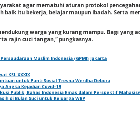
syarakat agar mematuhi aturan protokol pencegaha
h baik itu bekerja, belajar maupun ibadah. Serta 
, mendukung warga yang kurang mampu. Bagi yang 
ta rajin cuci tangan,” pungkasnya.
 Persaudaraan Muslim Indonesia (GPMI)
Jakarta
wat KSL XXXIX
antuan untuk Panti Sosial Tresna Werdha Debora
ya Angka Kejadian Covid-19
kusi Publik, Bahas Indonesia Emas dalam Perspektif Mahasis
asih di Bulan Suci untuk Keluarga WBP