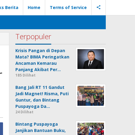
ks Berita
Home
Terms of Service
Terpopuler
Krisis Pangan di Depan
Mata? BIMA Peringatkan
Ancaman Kemarau
r
Panjang Akibat Per…
185 Dilihat
Bang Jali RT 11 Gandut
Jadi Magnet! Risma, Puti
Guntur, dan Bintang
Puspayoga Da…
24 Dilihat
Bintang Puspayoga
Janjikan Bantuan Buku,