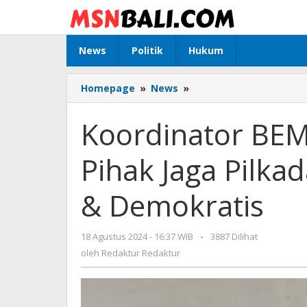
Lewati
ke
konten
News
Politik
Hukum
Homepage
»
News
»
Koordinator
BEM
SI
Koordinator BEM
Jatim
Ajak
Pihak Jaga Pilka
Semua
Pihak
Jaga
& Demokratis
Pilkada
Serentak
2024
18 Agustus 2024 - 16:37 WIB
oleh
-
3887 Dilihat
Lancar
Redaktur
oleh
Redaktur Redaktur
&
Redaktur
Demokratis