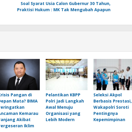
Soal Syarat Usia Calon Gubernur 30 Tahun,
Praktisi Hukum : MK Tak Mengubah Apapun
Krisis Pangan di
Pelantikan KBPP
Seleksi Akpol
Depan Mata? BIMA
Polri Jadi Langkah
Berbasis Prestasi,
Peringatkan
Awal Menuju
Wakapolri Soroti
Ancaman Kemarau
Organisasi yang
Pentingnya
Panjang Akibat
Lebih Modern
Kepemimpinan
Pergeseran Iklim