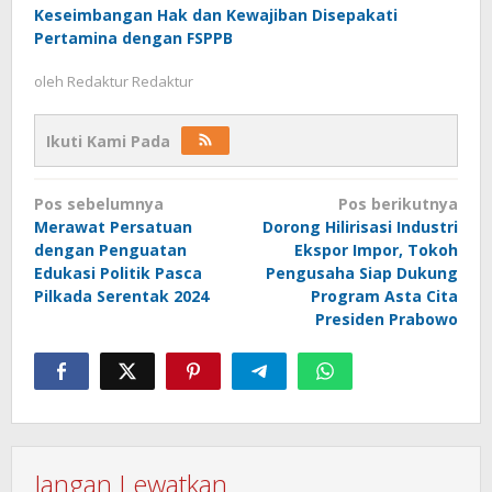
Keseimbangan Hak dan Kewajiban Disepakati
Pertamina dengan FSPPB
oleh
Redaktur Redaktur
Ikuti Kami Pada
Navigasi
Pos sebelumnya
Pos berikutnya
pos
Merawat Persatuan
Dorong Hilirisasi Industri
dengan Penguatan
Ekspor Impor, Tokoh
Edukasi Politik Pasca
Pengusaha Siap Dukung
Pilkada Serentak 2024
Program Asta Cita
Presiden Prabowo
Jangan Lewatkan