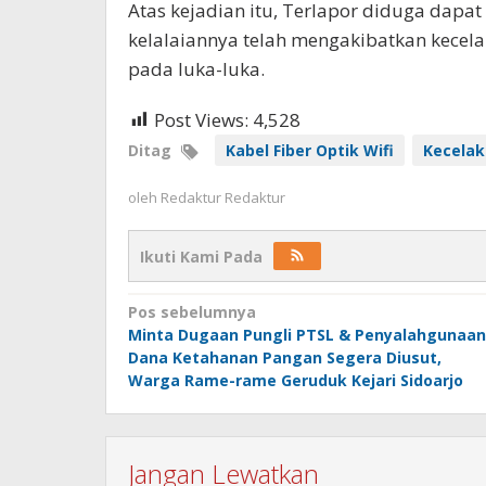
Atas kejadian itu, Terlapor diduga dapat
kelalaiannya telah mengakibatkan kecel
pada luka-luka.
Post Views:
4,528
Ditag
Kabel Fiber Optik Wifi
Kecelak
oleh
Redaktur Redaktur
Ikuti Kami Pada
Navigasi
Pos sebelumnya
Minta Dugaan Pungli PTSL & Penyalahgunaan
pos
Dana Ketahanan Pangan Segera Diusut,
Warga Rame-rame Geruduk Kejari Sidoarjo
Jangan Lewatkan