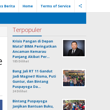
ks Berita
Home
Terms of Service
Terpopuler
Krisis Pangan di Depan
Mata? BIMA Peringatkan
Ancaman Kemarau
e
Panjang Akibat Per…
185 Dilihat
Bang Jali RT 11 Gandut
Jadi Magnet! Risma, Puti
Guntur, dan Bintang
Puspayoga Da…
24 Dilihat
Bintang Puspayoga
Janjikan Bantuan Buku,