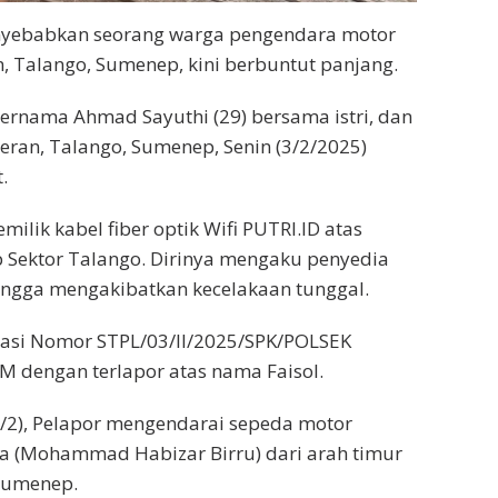
menyebabkan seorang warga pengendara motor
n, Talango, Sumenep, kini berbuntut panjang.
bernama Ahmad Sayuthi (29) bersama istri, dan
teran, Talango, Sumenep, Senin (3/2/2025)
.
ilik kabel fiber optik Wifi PUTRI.ID atas
p Sektor Talango. Dirinya mengaku penyedia
hingga mengakibatkan kecelakaan tunggal.
trasi Nomor STPL/03/II/2025/SPK/POLSEK
engan terlapor atas nama Faisol.
3/2), Pelapor mengendarai sepeda motor
nya (Mohammad Habizar Birru) dari arah timur
 Sumenep.