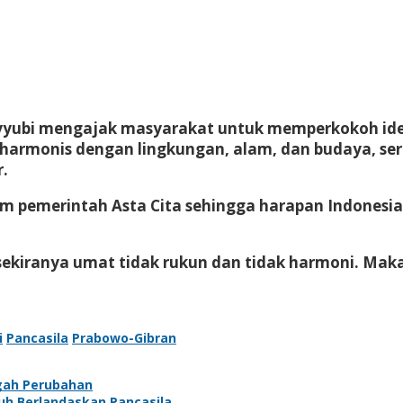
Ayyubi mengajak masyarakat untuk memperkokoh ideo
armonis dengan lingkungan, alam, dan budaya, se
.
 pemerintah Asta Cita sehingga harapan Indonesia 
 sekiranya umat tidak rukun dan tidak harmoni. Ma
i
Pancasila
Prabowo-Gibran
gah Perubahan
uh Berlandaskan Pancasila