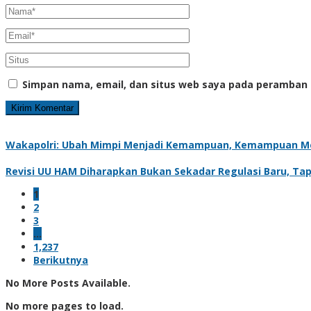
Simpan nama, email, dan situs web saya pada peramban 
Wakapolri: Ubah Mimpi Menjadi Kemampuan, Kemampuan Me
Revisi UU HAM Diharapkan Bukan Sekadar Regulasi Baru, Ta
1
2
3
…
1,237
Berikutnya
No More Posts Available.
No more pages to load.