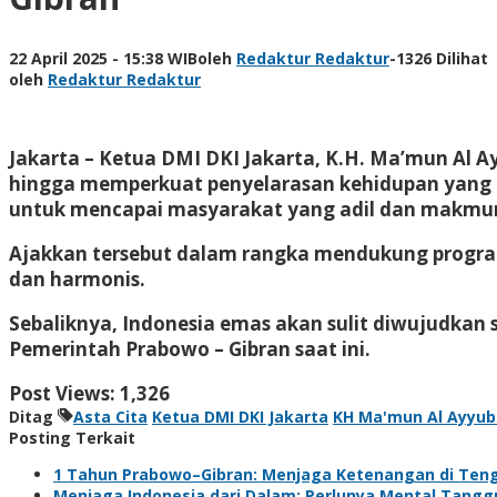
22 April 2025 - 15:38 WIB
oleh
Redaktur Redaktur
-
1326 Dilihat
oleh
Redaktur Redaktur
Jakarta – Ketua DMI DKI Jakarta, K.H. Ma’mun Al 
hingga memperkuat penyelarasan kehidupan yang h
untuk mencapai masyarakat yang adil dan makmur
Ajakkan tersebut dalam rangka mendukung program
dan harmonis.
Sebaliknya, Indonesia emas akan sulit diwujudkan
Pemerintah Prabowo – Gibran saat ini.
Post Views:
1,326
Ditag
Asta Cita
Ketua DMI DKI Jakarta
KH Ma'mun Al Ayyub
Posting Terkait
1 Tahun Prabowo–Gibran: Menjaga Ketenangan di Ten
Menjaga Indonesia dari Dalam: Perlunya Mental Tangg