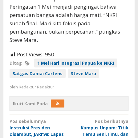
Peringatan 1 Mei menjadi pengingat bahwa
persatuan bangsa adalah harga mati. “NKRI
sudah final. Mari kita fokus pada
pembangunan, bukan perpecahan,” pungkas
Steve Mara.
Post Views:
950
Ditag
1 Mei Hari Integrasi Papua ke NKRI
Satgas Damai Cartens
Steve Mara
oleh
Redaktur Redaktur
Ikuti Kami Pada
Navigasi
Pos sebelumnya
Pos berikutnya
pos
Instruksi Presiden
Kampus Unpam: Titik
Disambut, JARI’98: Lapas
Temu Seni, Ilmu, dan