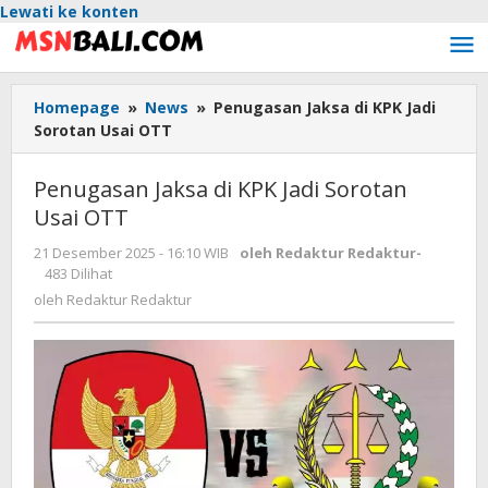
Lewati ke konten
Homepage
»
News
»
Penugasan Jaksa di KPK Jadi
Sorotan Usai OTT
Penugasan Jaksa di KPK Jadi Sorotan
Usai OTT
21 Desember 2025 - 16:10 WIB
oleh
Redaktur Redaktur
-
483 Dilihat
oleh
Redaktur Redaktur