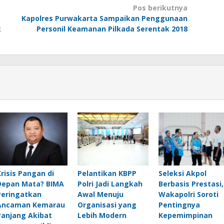
Pos berikutnya
Kapolres Purwakarta Sampaikan Penggunaan
k
Personil Keamanan Pilkada Serentak 2018
Krisis Pangan di
Pelantikan KBPP
Seleksi Akpol
Depan Mata? BIMA
Polri Jadi Langkah
Berbasis Prestasi,
Peringatkan
Awal Menuju
Wakapolri Soroti
Ancaman Kemarau
Organisasi yang
Pentingnya
Panjang Akibat
Lebih Modern
Kepemimpinan