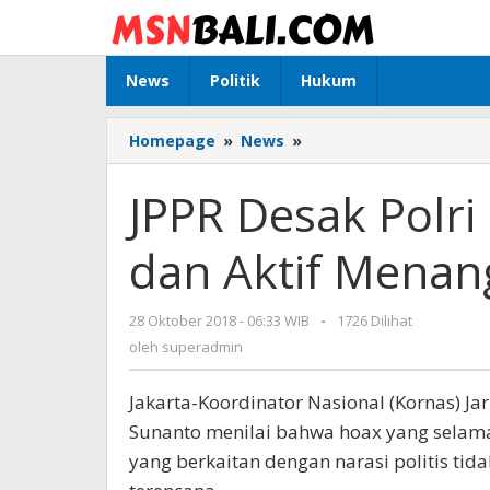
Lewati
ke
konten
News
Politik
Hukum
Homepage
»
News
»
JPPR
Desak
Polri
JPPR Desak Polr
dan
Kominfo
dan Aktif Menan
Tegas
dan
Aktif
28 Oktober 2018 - 06:33 WIB
oleh
-
1726 Dilihat
Menangkal
superadmin
oleh
superadmin
Penyebaran
Hoax
Jakarta-Koordinator Nasional (Kornas) Ja
Sunanto menilai bahwa hoax yang selama
yang berkaitan dengan narasi politis ti