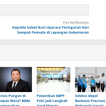
Pos berikutnya
Kapolda Sulsel Ikuti Upacara Peringatan Hari
Sumpah Pemuda di Lapangan Gubernuran
Krisis Pangan di
Pelantikan KBPP
Seleksi Akpol
Depan Mata? BIMA
Polri Jadi Langkah
Berbasis Prestasi,
Peringatkan
Awal Menuju
Wakapolri Soroti