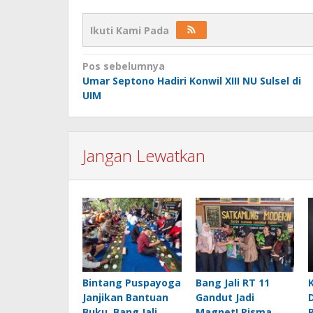
Ikuti Kami Pada
Navigasi
Pos sebelumnya
Umar Septono Hadiri Konwil XIII NU Sulsel di
pos
UIM
Jangan Lewatkan
Bintang Puspayoga
Bang Jali RT 11
Janjikan Bantuan
Gandut Jadi
Buku, Bang Jali
Magnet! Risma,