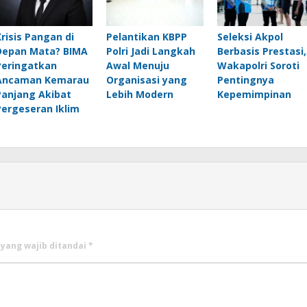
Krisis Pangan di
Pelantikan KBPP
Seleksi Akpol
Depan Mata? BIMA
Polri Jadi Langkah
Berbasis Prestasi,
Peringatkan
Awal Menuju
Wakapolri Soroti
Ancaman Kemarau
Organisasi yang
Pentingnya
Panjang Akibat
Lebih Modern
Kepemimpinan
Pergeseran Iklim
 yang wajib ditandai
*