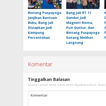
Bintang Puspayoga
Bang Jali RT 11
Janjikan Bantuan
Gandut Jadi
Buku, Bang Jali
Magnet! Risma,
Disiapkan Jadi
Puti Guntur, dan
Kampung
Bintang Puspayoga
Percontohan
Datang Melihat
Langsung
Komentar
Tinggalkan Balasan
Alamat email Anda tidak akan dipublikasikan.
Ruas