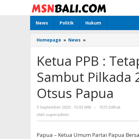
Lewati
ke
konten
News
Politik
Hukum
Homepage
»
News
»
Ketua
PPB
:
Ketua PPB : Teta
Tetap
Jaga
Sambut Pilkada 
Kondusifitas
Sambut
Pilkada
Otsus Papua
2020
dan
Sukseskan
3 September 2020 - 15:03 WIB
oleh
-
1015 Dilihat
Otsus
superadmin
oleh
superadmin
Papua
Papua – Ketua Umum Partai Papua Bersatu