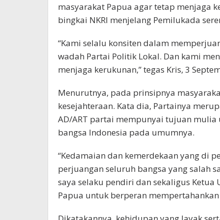
masyarakat Papua agar tetap menjaga 
bingkai NKRI menjelang Pemilukada sere
“Kami selalu konsiten dalam memperjua
wadah Partai Politik Lokal. Dan kami me
menjaga kerukunan,” tegas Kris, 3 Septe
Menurutnya, pada prinsipnya masyara
kesejahteraan. Kata dia, Partainya meru
AD/ART partai mempunyai tujuan mulia
bangsa Indonesia pada umumnya.
“Kedamaian dan kemerdekaan yang di per
perjuangan seluruh bangsa yang salah s
saya selaku pendiri dan sekaligus Ket
Papua untuk berperan mempertahankan k
Dikatakannya, kehidupan yang layak ser