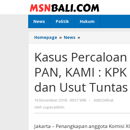
Lewati
ke
konten
News
Politik
Hukum
Homepage
»
News
»
Kasus
Percaloan
Anggaran
Kasus Percaloan 
Seret
Politisi
PAN, KAMI : KPK 
PAN,
KAMI
:
dan Usut Tuntas
KPK
Harus
Tegas!
16 November 2018 - 09:57 WIB
oleh
-
3060 Dilihat
Periksa
superadmin
oleh
superadmin
dan
Usut
Tuntas
Jakarta – Penangkapan anggota Komisi XI