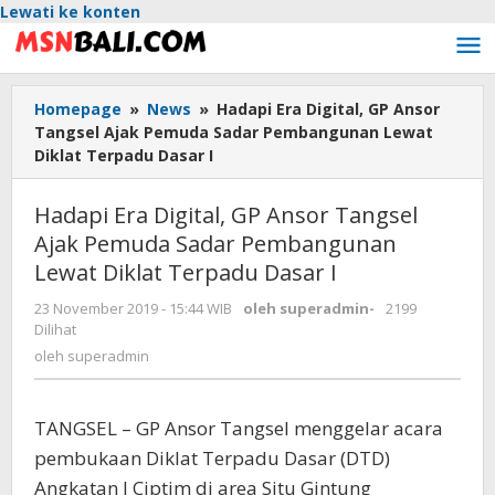
Lewati ke konten
Homepage
»
News
»
Hadapi Era Digital, GP Ansor
Tangsel Ajak Pemuda Sadar Pembangunan Lewat
Diklat Terpadu Dasar I
Hadapi Era Digital, GP Ansor Tangsel
Ajak Pemuda Sadar Pembangunan
Lewat Diklat Terpadu Dasar I
23 November 2019 - 15:44 WIB
oleh
superadmin
-
2199
Dilihat
oleh
superadmin
TANGSEL – GP Ansor Tangsel menggelar acara
pembukaan Diklat Terpadu Dasar (DTD)
Angkatan I Ciptim di area Situ Gintung