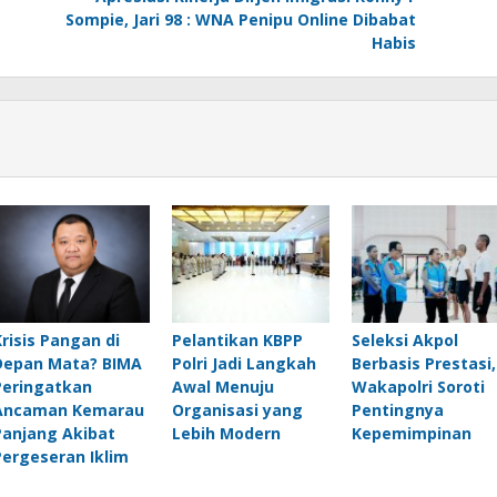
Sompie, Jari 98 : WNA Penipu Online Dibabat
Habis
Krisis Pangan di
Pelantikan KBPP
Seleksi Akpol
Depan Mata? BIMA
Polri Jadi Langkah
Berbasis Prestasi,
Peringatkan
Awal Menuju
Wakapolri Soroti
Ancaman Kemarau
Organisasi yang
Pentingnya
Panjang Akibat
Lebih Modern
Kepemimpinan
Pergeseran Iklim