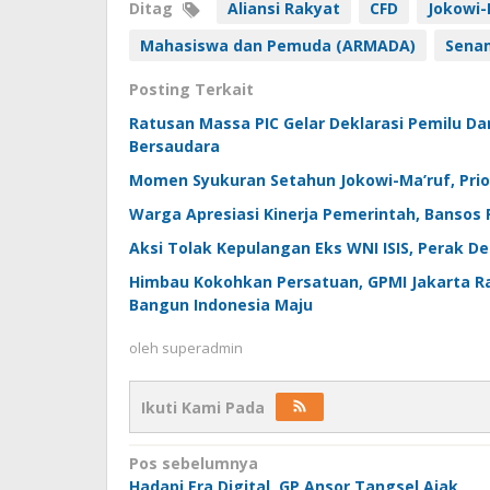
Ditag
Aliansi Rakyat
CFD
Jokowi-
Mahasiswa dan Pemuda (ARMADA)
Sena
Posting Terkait
Ratusan Massa PIC Gelar Deklarasi Pemilu Dam
Bersaudara
Momen Syukuran Setahun Jokowi-Ma’ruf, Prio
Warga Apresiasi Kinerja Pemerintah, Bansos 
Aksi Tolak Kepulangan Eks WNI ISIS, Perak D
Himbau Kokohkan Persatuan, GPMI Jakarta Ray
Bangun Indonesia Maju
oleh
superadmin
Ikuti Kami Pada
Navigasi
Pos sebelumnya
Hadapi Era Digital, GP Ansor Tangsel Ajak