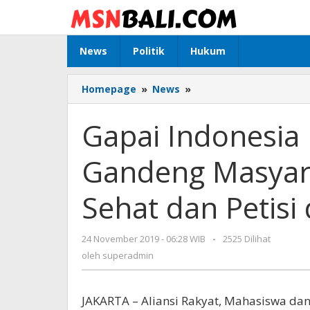
Lewati
ke
konten
News
Politik
Hukum
Homepage
»
News
»
Gapai
Indonesia
Emas
Gapai Indonesi
2045,
ARMADA
Gandeng Masyar
Gandeng
Masyarakat
Lewat
Sehat dan Petisi 
Senam
Sehat
dan
24 November 2019 - 06:28 WIB
oleh
-
2525 Dilihat
Petisi
superadmin
oleh
superadmin
di
CFD
Jakarta
JAKARTA – Aliansi Rakyat, Mahasiswa d